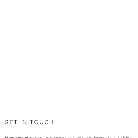
GET IN TOUCH
At vero eos et accusamus et iusto odio dignissimos ducimus qui blanditiis