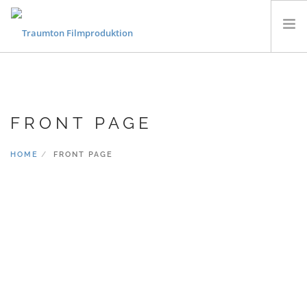
KONZERTFILME
FLUGAUFNAHMEN
FRONT PAGE
MUSIKVIDEOS
PORTRAITS & DOKUMENTARFILME
HOME
FRONT PAGE
CONTACT