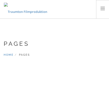
KONZERTFILME
FLUGAUFNAHMEN
PAGES
MUSIKVIDEOS
PORTRAITS & DOKUMENTARFILME
HOME
PAGES
CONTACT