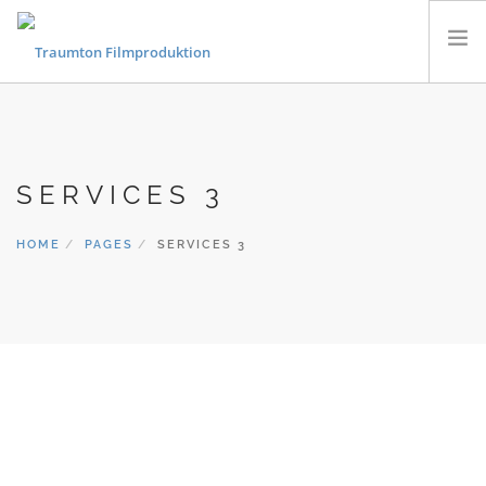
KONZERTFILME
FLUGAUFNAHMEN
SERVICES 3
MUSIKVIDEOS
PORTRAITS & DOKUMENTARFILME
HOME
PAGES
SERVICES 3
CONTACT