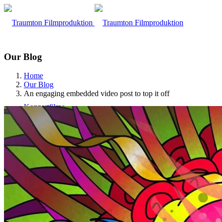
Our Blog
Home
Our Blog
An engaging embedded video post to top it off
Konzertfilme
Flugaufnahmen
Musikvideos
Portraits & Dokumentarfilme