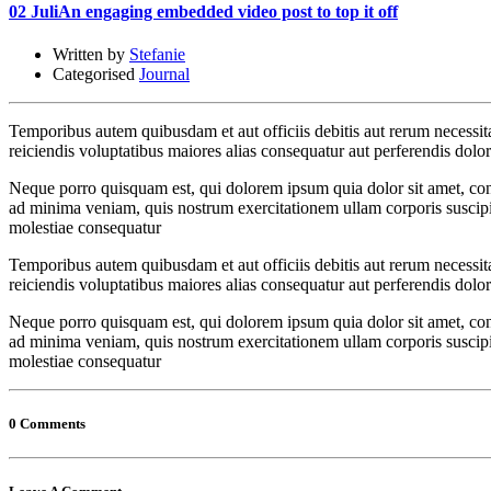
02 Juli
An engaging embedded video post to top it off
Written by
Stefanie
Categorised
Journal
Temporibus autem quibusdam et aut officiis debitis aut rerum necessita
reiciendis voluptatibus maiores alias consequatur aut perferendis dolor
Neque porro quisquam est, qui dolorem ipsum quia dolor sit amet, con
ad minima veniam, quis nostrum exercitationem ullam corporis suscipit
molestiae consequatur
Temporibus autem quibusdam et aut officiis debitis aut rerum necessita
reiciendis voluptatibus maiores alias consequatur aut perferendis dolor
Neque porro quisquam est, qui dolorem ipsum quia dolor sit amet, con
ad minima veniam, quis nostrum exercitationem ullam corporis suscipit
molestiae consequatur
0 Comments